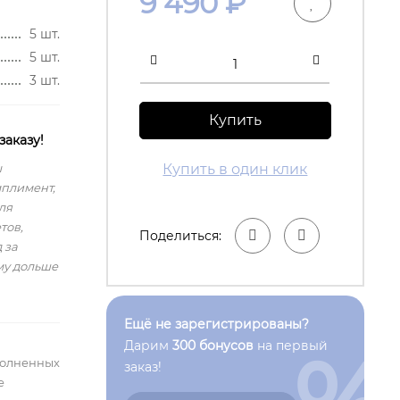
9 490
₽
5 шт.
5 шт.
3 шт.
Купить
заказу!
ы
Купить в один клик
мплимент,
ля
тов,
Поделиться:
 за
му дольше
Ещё не зарегистрированы?
Дарим
300 бонусов
на первый
полненных
заказ!
е