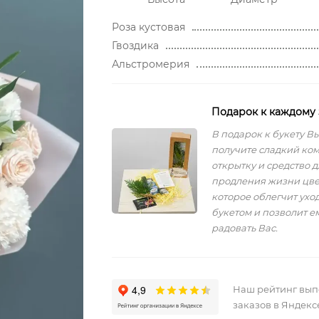
Роза кустовая
Гвоздика
Альстромерия
Подарок к каждому 
В подарок к букету В
получите сладкий ко
открытку и средство д
продления жизни цве
которое облегчит уход
букетом и позволит е
радовать Вас.
Наш рейтинг вы
заказов в Яндекс