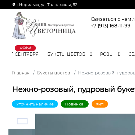
г.Норильск, ул. Талнахская, 52
Связаться с нами
+7 (913) 168-11-99
СКОРО!
1 СЕНТЯБРЯ
БУКЕТЫ ЦВЕТОВ
РОЗЫ
СВ
Главная
Букеты цветов
Нежно-розовый, пудровый
Нежно-розовый, пудровый букет
Уточнить наличие
Новинка!
Хит!