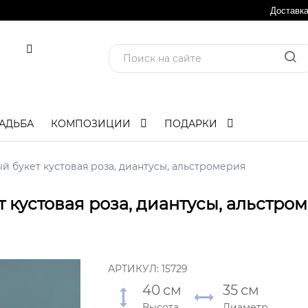
Доставк
АДЬБА
КОМПОЗИЦИИ
ПОДАРКИ
 букет кустовая роза, диантусы, альстромерия
 кустовая роза, диантусы, альстро
АРТИКУЛ:
15729
40
см
35
см
Высота
Диаметр