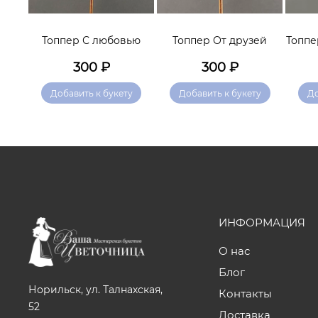
тебя
Топпер С любовью
Топпер От друзей
Топпе
300
₽
300
₽
у
Добавить к букету
Добавить к букету
До
ИНФОРМАЦИЯ
О нас
Блог
Норильск, ул. Талнахская,
Контакты
52
Доставка