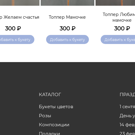
Топпер Люби
р Желаем счастья
Топпер Мамочке
мамочке
300
₽
300
₽
300
₽
бавить к букету
Добавить к букету
Добавить к бук
КАТАЛОГ
ПРАЗ
Букеты цветов
1 сент
Розы
День 
Композиции
14 фе
Подарки
23 фе