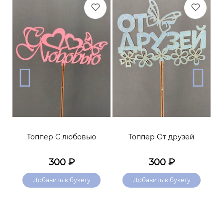
я
Топпер С любовью
Топпер От друзей
Т
300
₽
300
₽
Добавить к букету
Добавить к букету