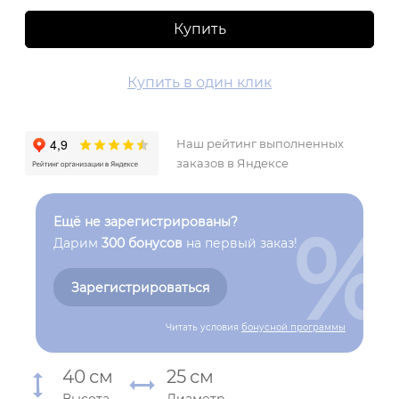
Купить
Купить в один клик
Наш рейтинг выполненных
заказов в Яндексе
%
Ещё не зарегистрированы?
Дарим
300 бонусов
на первый заказ!
Зарегистрироваться
Читать условия
бонусной программы
40
см
25
см
Высота
Диаметр