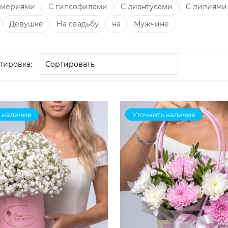
омериями
С гипсофилами
С диантусами
С лилиями
Девушке
На свадьбу
на
Мужчине
тировка:
 наличие
Уточнить наличие