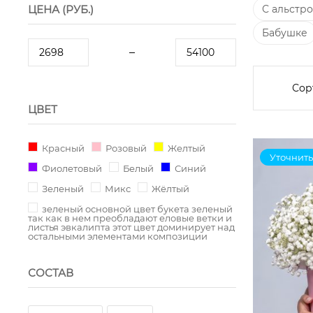
ЦЕНА (РУБ.)
С альстр
Бабушке
Сор
ЦВЕТ
Красный
Розовый
Желтый
Уточнить
Фиолетовый
Белый
Синий
Зеленый
Микс
Жёлтый
зеленый основной цвет букета зеленый
так как в нем преобладают еловые ветки и
листья эвкалипта этот цвет доминирует над
остальными элементами композиции
СОСТАВ