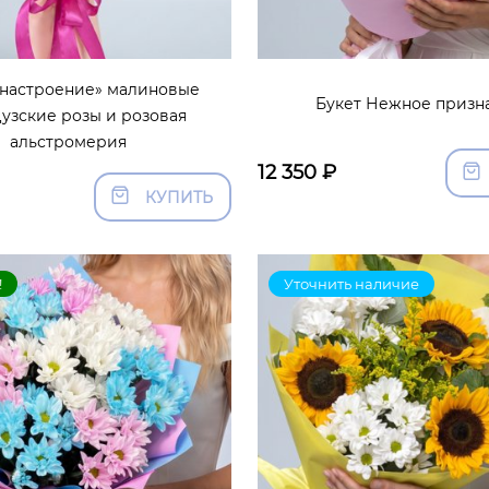
 настроение» малиновые
Букет Нежное призн
узские розы и розовая
альстромерия
12 350
₽
КУПИТЬ
!
Уточнить наличие