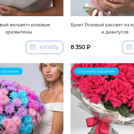
вый вельвет» розовые
Букет Розовый рассвет из к
хризантемы
и диантусов
8 350
₽
КУПИТЬ
 наличие
Уточнить наличие