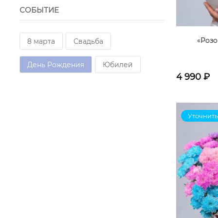
СОБЫТИЕ
Губка флористическая
Диантус
роза французская
лимониум
«Розо
8 марта
Свадьба
упаковка
диантус
День Рождения
Юбилей
4 990
₽
пистация
эвкалипт
диантус розовый
солидаго
Уточнить
ветки зелени
Роза французская
Львиный зев
ленты
корзина с оазисом