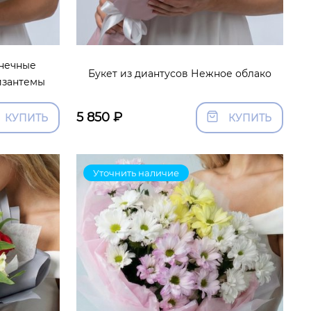
лнечные
Букет из диантусов Нежное облако
изантемы
5 850
₽
КУПИТЬ
КУПИТЬ
Уточнить наличие