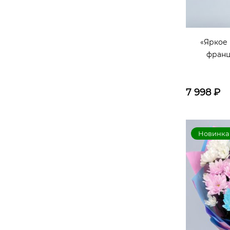
колосья
подсолнух
«Яркое
хризантема
колоски
франц
Колос
лента
Гидрангея
7 998
₽
кустовые гвоздики
коробка с оазисом
Новинка
хризантема микс
Гортензия микс
французская роза
Фисташка
стифа
Роза розовая