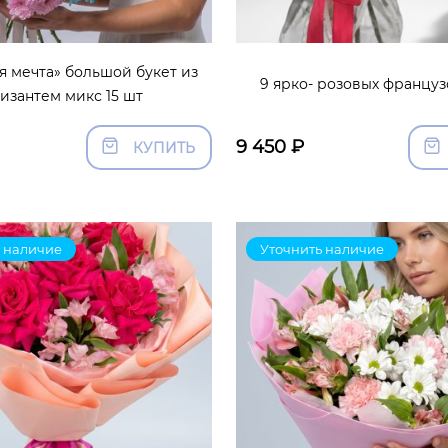
я мечта» большой букет из
9 ярко- розовых француз
изантем микс 15 шт
9 450
₽
КУПИТЬ
 наличие
Уточнить наличие