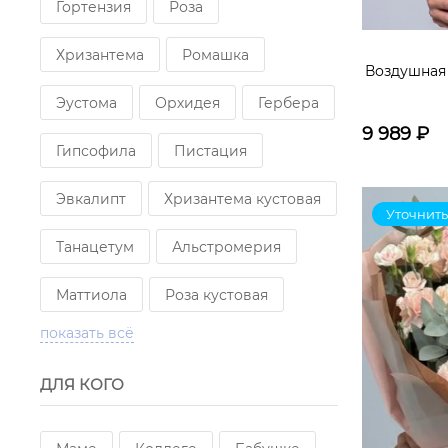
Гортензия
Роза
Хризантема
Ромашка
Воздушная
Эустома
Орхидея
Гербера
9 989
₽
Гипсофила
Пистация
Эвкалипт
Хризантема кустовая
Уточнить
Танацетум
Альстромерия
Маттиола
Роза кустовая
показать всё
Гвоздика
Подсолнух
ДЛЯ КОГО
Гвоздика кустовая
Лилия
Солидаго
Лаванда