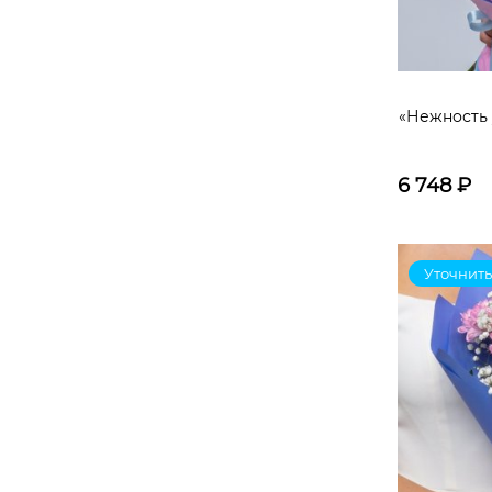
Роза французская микс
листья
Яблоко
листья осенние
«Нежность 
Роза французская кения
Рябина
6 748
₽
Уточнить