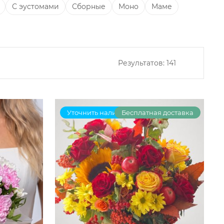
С эустомами
Сборные
Моно
Маме
Результатов:
141
Уточнить наличие
Бесплатная доставка