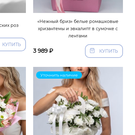
«Нежный бриз» белые ромашковые
ских роз
хризантемы и эвкалипт в сумочке с
лентами
КУПИТЬ
3 989
₽
КУПИТЬ
Уточнить наличие