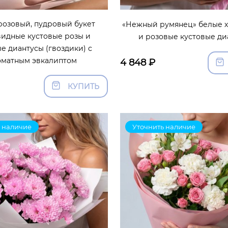
озовый, пудровый букет
«Нежный румянец» белые 
идные кустовые розы и
и розовые кустовые ди
е диантусы (гвоздики) с
оматным эвкалиптом
4 848
₽
КУПИТЬ
 наличие
Уточнить наличие