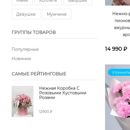
Маме
Коллеге
Бабушке
Роза пионовидная
Нежно-р
Девушке
Мужчине
пионов
Роза пионовидная кустовая
ажурны
ГРУППЫ ТОВАРОВ
ар
Аспидистра
Хлопок
14 990
₽
Популярные
Роза Эквадор
Упаковка
Новинки
Корона
Роза Кения
Уточнить
САМЫЕ РЕЙТИНГОВЫЕ
Лента атласная
Зелень
Нежная Коробка С
Розовыми Кустовыми
Лагурус
Розами
Упаковка дизайнерская
12900 ₽
Матрикария
Корзина плетеная