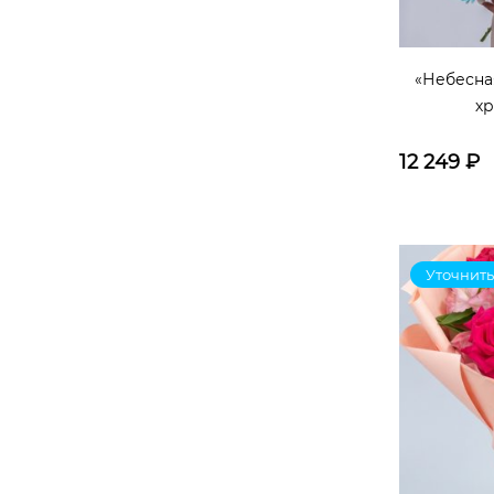
Роза Кения микс
Роза пионовидная Эквадор
«Небесна
хр
Роза эквадор
Хризантема микс
12 249
₽
Роза пионовидная Экввадор
роза
альстромерия
сумочка с оазисом и лентами
Уточнить
сумочка с лентами и оазисом
корона
зелень
Роза французская Эквадор
Роза белая Кения
танацетум