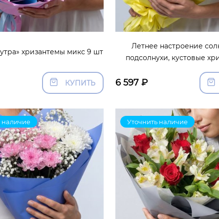
Летнее настроение со
утра» хризантемы микс 9 шт
подсолнухи, кустовые хр
6 597
₽
КУПИТЬ
 наличие
Уточнить наличие