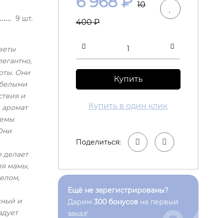
6 968
₽
10
9 шт.
400
₽
веты
егантно,
оты. Они
Купить
 белыми
ствия и
Купить в один клик
и аромат
темы
Они
Поделиться:
 делает
ля мамы,
елом,
Ещё не зарегистрированы?
сный и
Дарим
300 бонусов
на первый
адует
заказ!