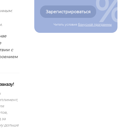
%
енным:
Зарегистрироваться
.
Читать условия
бонусной программы
чае
е
твии с
троением
заказу!
ы
мплимент,
ля
тов,
 за
му дольше