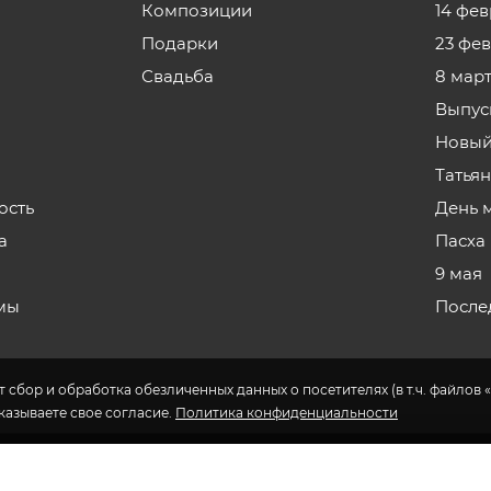
Композиции
14 фе
Подарки
23 фе
Свадьба
8 мар
Выпус
Новый
Татья
ость
День 
а
Пасха
9 мая
мы
После
 сбор и обработка обезличенных данных о посетителях (в т.ч. файлов «
указываете свое согласие.
Политика конфиденциальности
ки цветов в Норильске.