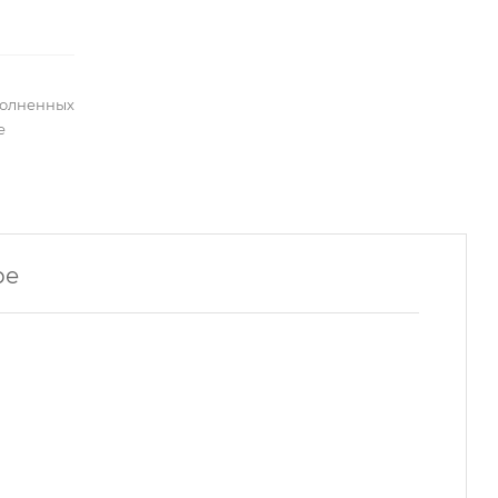
полненных
е
ре