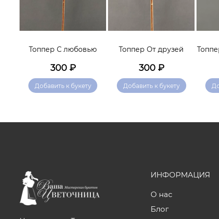
тебя
Топпер С любовью
Топпер От друзей
Топпе
300
₽
300
₽
у
Добавить к букету
Добавить к букету
До
ИНФОРМАЦИЯ
О нас
Блог