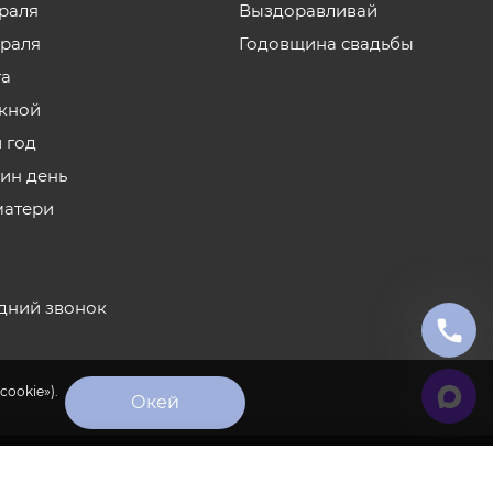
враля
Выздоравливай
враля
Годовщина свадьбы
та
кной
 год
нин день
матери
дний звонок
cookie»).
Окей
×