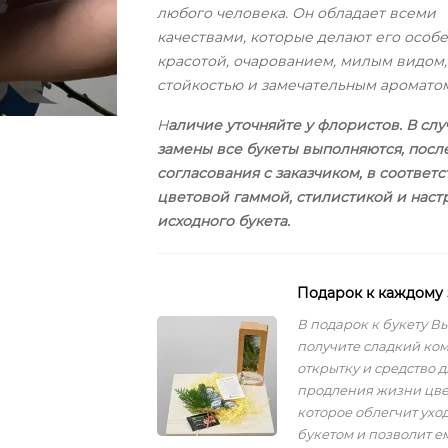
любого человека. Он обладает всеми
качествами, которые делают его особ
красотой, очарованием, милым видом,
стойкостью и замечательным ароматом
Н
аличие уточняйте у флористов. В слу
замены все букеты выполняются, посл
согласования с заказчиком, в соответс
цветовой гаммой, стилистикой и нас
исходного букета.
Подарок к каждому 
В подарок к букету В
получите сладкий ко
открытку и средство д
продления жизни цве
которое облегчит уход
букетом и позволит е