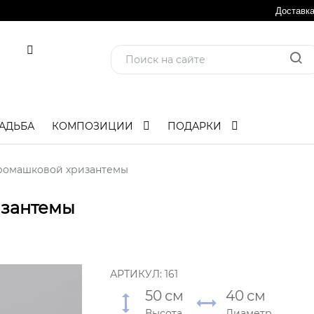
Доставк
АДЬБА
КОМПОЗИЦИИ
ПОДАРКИ
 ромашковой хризантемы
изантемы
АРТИКУЛ:
161
50
см
40
см
Высота
Диаметр