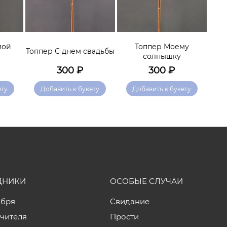
мой
Топпер Моему
Топпер С днем свадьбы
Топ
солнышку
300
₽
300
₽
ету
Добавить к букету
Добавить к букету
ДНИКИ
ОСОБЫЕ СЛУЧАИ
ября
Свидание
учителя
Прости