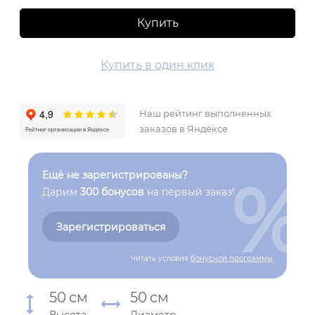
Купить
Купить в один клик
Наш рейтинг выполненных
заказов в Яндексе
%
Ещё не зарегистрированы?
Дарим
300 бонусов
на первый заказ!
Зарегистрироваться
Читать условия
бонусной программы
50
см
50
см
Высота
Диаметр