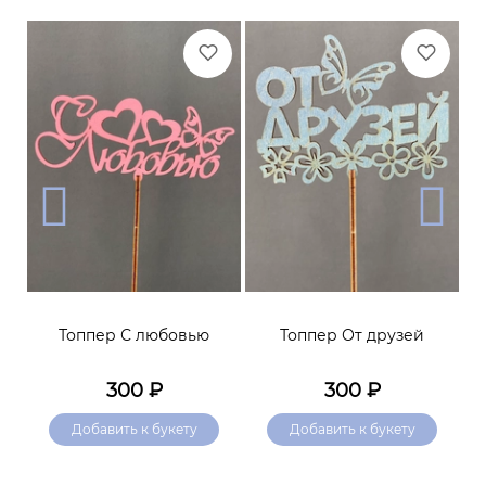
я
Топпер С любовью
Топпер От друзей
Т
300
₽
300
₽
Добавить к букету
Добавить к букету