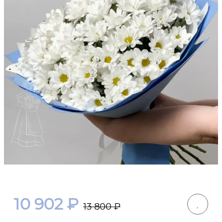
10 902
₽
13 800
₽