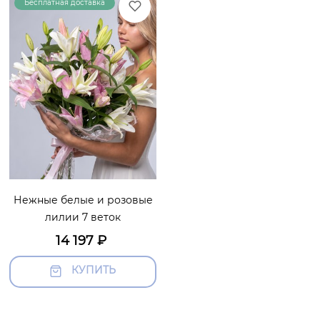
Бесплатная доставка
Уточнить наличие
Нежные белые и розовые
лилии 7 веток
14 197
₽
КУПИТЬ