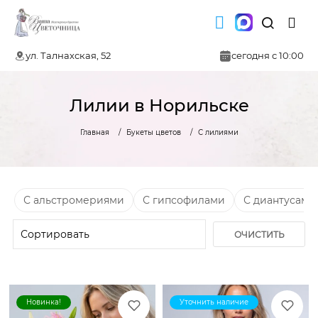
ул. Талнахская, 52
сегодня с 10:00
Лилии в Норильске
Главная
Букеты цветов
С лилиями
С альстромериями
С гипсофилами
С диантусами
ОЧИСТИТЬ
ФИЛЬТР
Новинка!
Уточнить наличие