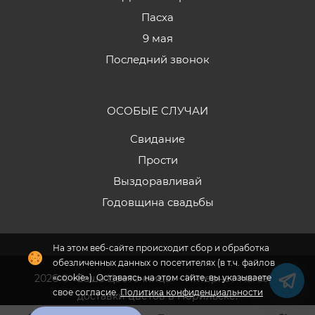
Пасха
9 мая
Последний звонок
ОСОБЫЕ СЛУЧАИ
Свидание
Прости
Выздоравливай
Годовщина свадьбы
На этом веб-сайте происходит сбор и обработка
обезличенных данных о посетителях (в т.ч. файлов
2026 © «Ваша Цветочница» - Интернет-магазин
«cookie»). Оставаясь на этом сайте, вы указываете
свое согласие.
Политика конфиденциальности
доставки цветов в Норильске.