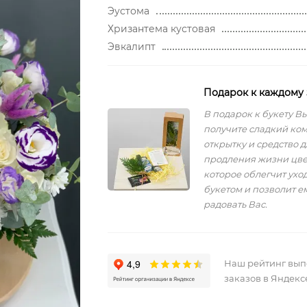
Эустома
Хризантема кустовая
Эвкалипт
Подарок к каждому 
В подарок к букету В
получите сладкий ко
открытку и средство д
продления жизни цве
которое облегчит уход
букетом и позволит е
радовать Вас.
Наш рейтинг вы
заказов в Яндекс