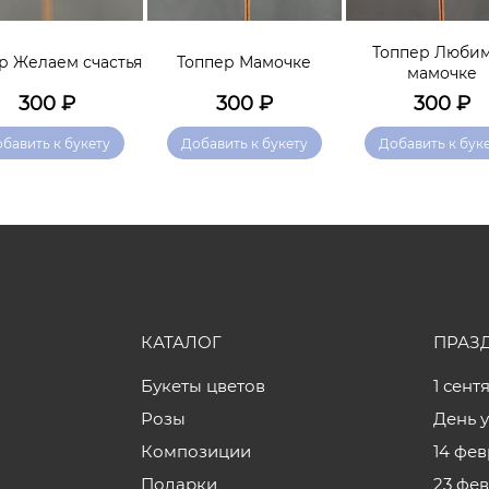
Топпер Люби
р Желаем счастья
Топпер Мамочке
мамочке
300
₽
300
₽
300
₽
бавить к букету
Добавить к букету
Добавить к бук
КАТАЛОГ
ПРАЗ
Букеты цветов
1 сент
Розы
День 
Композиции
14 фе
Подарки
23 фе