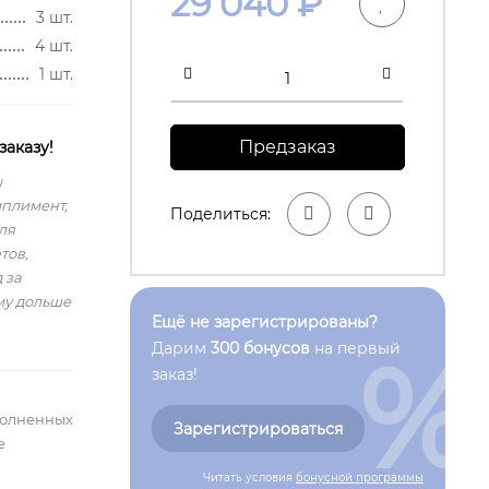
29 040
₽
3 шт.
4 шт.
1 шт.
Предзаказ
заказу!
ы
мплимент,
Поделиться:
ля
тов,
 за
му дольше
Ещё не зарегистрированы?
%
Дарим
300 бонусов
на первый
заказ!
полненных
Зарегистрироваться
е
Читать условия
бонусной программы