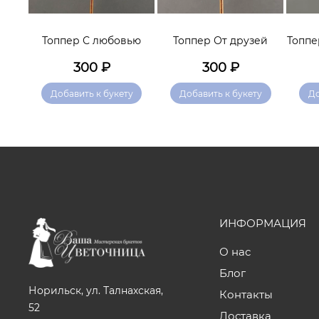
тебя
Топпер С любовью
Топпер От друзей
Топпе
300
₽
300
₽
у
Добавить к букету
Добавить к букету
До
ИНФОРМАЦИЯ
О нас
Блог
Норильск, ул. Талнахская,
Контакты
52
Доставка