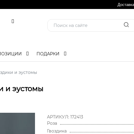
Доставк
ПОЗИЦИИ
ПОДАРКИ
оздики и эустомы
и и эустомы
АРТИКУЛ:
172413
Роза
Гвоздика