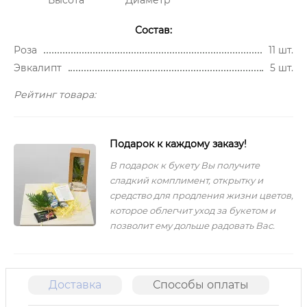
Состав:
Роза
11 шт.
Эвкалипт
5 шт.
Рейтинг товара:
Подарок к каждому заказу!
В подарок к букету Вы получите
сладкий комплимент, открытку и
средство для продления жизни цветов,
которое облегчит уход за букетом и
позволит ему дольше радовать Вас.
Доставка
Способы оплаты
О