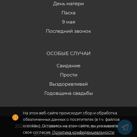
День матери
Пасха
9 мая
Последний звонок
ОСОБЫЕ СЛУЧАИ
Свидание
Прости
Выздоравливай
Годовщина свадьбы
На этом веб-сайте происходит сбор и обработка
обезличенных данных о посетителях (в т.ч. файлов
2026 © «Ваша Цветочница» - Интернет-магазин
«cookie»). Оставаясь на этом сайте, вы указываете
свое согласие.
Политика конфиденциальности
доставки цветов в Норильске.