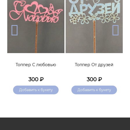
я
Топпер С любовью
Топпер От друзей
Т
300
₽
300
₽
Добавить к букету
Добавить к букету