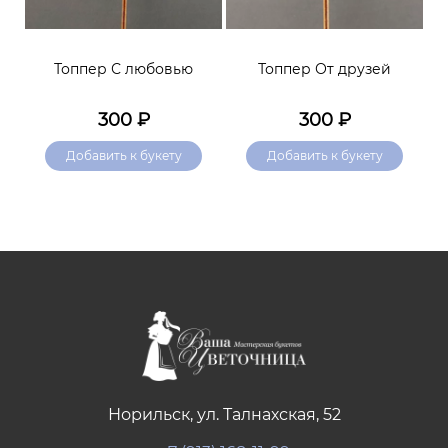
я
Топпер С любовью
Топпер От друзей
Т
300
₽
300
₽
Добавить к букету
Добавить к букету
Норильск, ул. Талнахская, 52