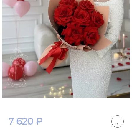
7 620
₽