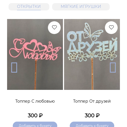
ОТКРЫТКИ
МЯГКИЕ ИГРУШКИ
я
Топпер С любовью
Топпер От друзей
Т
300
₽
300
₽
Добавить к букету
Добавить к букету