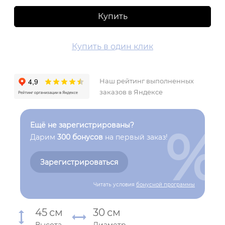
Купить
Купить в один клик
Наш рейтинг выполненных
заказов в Яндексе
%
Ещё не зарегистрированы?
Дарим
300 бонусов
на первый заказ!
Зарегистрироваться
Читать условия
бонусной программы
45
см
30
см
Высота
Диаметр